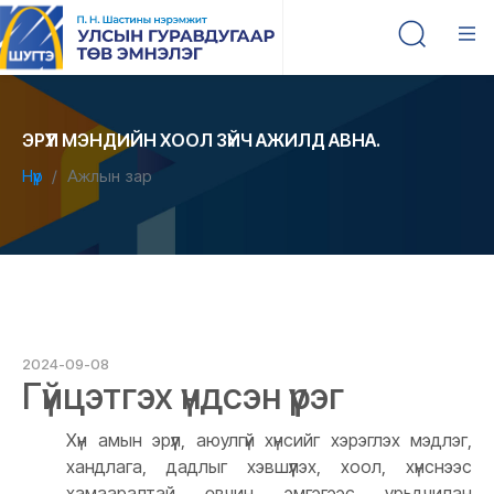
ЭРҮҮЛ МЭНДИЙН ХООЛ ЗҮЙЧ АЖИЛД АВНА.
Нүүр
Ажлын зар
2024-09-08
Гүйцэтгэх үндсэн үүрэг
Хүн амын эрүүл, аюулгүй хүнсийг хэрэглэх мэдлэг,
хандлага, дадлыг хэвшүүлэх, хоол, хүнснээс
хамааралтай өвчин эмгэгээс урьдчилан