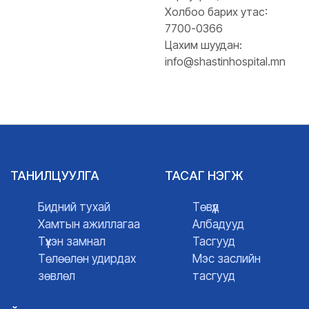
Холбоо барих утас:
7700-0366
Цахим шуудан:
info@shastinhospital.mn
ТАНИЛЦУУЛГА
ТАСАГ НЭГЖ
Бидний тухай
Төвүүд
Хамтын ажиллагаа
Албадууд
Түүхэн замнал
Тасгууд
Төлөөлөн удирдах
Мэс заслийн
зөвлөл
тасгууд