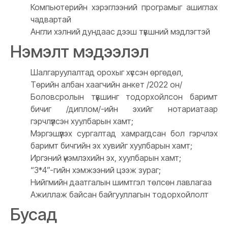
Компьютерийн хэрэглээний програмыг ашиглах
чадвартай
Англи хэлний дундаас дээш түвшний мэдлэгтэй
Нэмэлт мэдээлэл
Шалгаруулалтад орохыг хүссэн өргөдөл,
Төрийн албан хаагчийн анкет /2022 он/
Боловсролын түвшинг тодорхойлсон баримт
бичиг /диплом/-ийн эхийг нотариатаар
гэрчлүүлсэн хуулбарын хамт;
Мэргэшүүлэх сургалтад хамрагдсан бол гэрчлэх
баримт бичгийн эх хувийг хуулбарын хамт;
Иргэний үнэмлэхийн эх, хуулбарын хамт;
“3*4”-гийн хэмжээний цээж зураг;
Нийгмийн даатгалын шимтгэл төлсөн лавлагаа
Ажиллаж байсан байгууллагын тодорхойлолт
Бусад