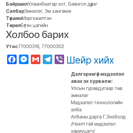
Байршил
Улаанбаатар хот, Баянгол дүүрэг
Салбар
Эмнэлэг, Эм хангамж
Түвшин
Мэргэжилтэн
Төрөл
Бүтэн цагийн
Холбоо барих
Утас
77000316, 77000302
Facebook
Messenger
Gmail
Telegram
Viber
Шейр хийх
Дэлгэрэнгүй мэдээлэл
авах эх сурвалж:
Улсын гуравдугаар төв
эмнэлэг
Мэдээлэл технологийн
алба
Албаны дарга Г.Энхболд
/Нээлттэй мэдээлэл
хариуцагч/