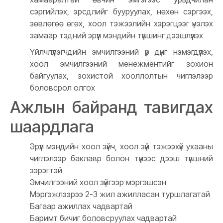
сэргийлэх, эрсдлийг бууруулах, нөхөн сэргээх,
зөвлөгөө өгөх, хоол тэжээлийн хэрэгцээг үнэлэх
замаар тэдний эрүүл мэндийн түвшинг дээшлүүлэх
Үйлчлүүлэгчдийн эмчилгээний үр дүнг нэмэгдүүлэх,
хоол эмчилгээний менежментийг зохион
байгуулах, зохистой хооллолтын чиглэлээр
боловсрол олгох
Ажлын байранд тавигдах
шаардлага
Эрүүл мэндийн хоол зүйч, хоол зүй тэжээхүй ухааны
чиглэлээр баклавр болон түүнээс дээш түвшний
зэрэгтэй
Эмчилгээний хоол зүйгээр мэргэшсэн
Мэргэжлээрээ 2-3 жил ажилласан туршлагатай
Багаар ажиллах чадвартай
Баримт бичиг боловсруулах чадвартай