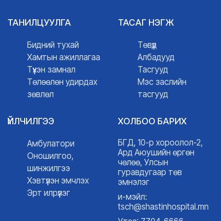
ТАНИЛЦУУЛГА
ТАСАГ НЭГЖ
Бидний тухай
Төвүүд
Хамтын ажиллагаа
Албадууд
Түүхэн замнал
Тасгууд
Төлөөлөн удирдах
Мэс заслийн
зөвлөл
тасгууд
ҮЙЛЧИЛГЭЭ
ХОЛБОО БАРИХ
БГД, 10-р хороолол-2,
Амбулатори
Ард Аюушийн өргөн
Оношилгоо,
чөлөө, Улсын
шинжилгээ
гуравдугаар төв
Хэвтүүлэн эмчлэх
эмнэлэг
Эрт илрүүлэг
и-мэйл:
tsch@shastinhospital.mn