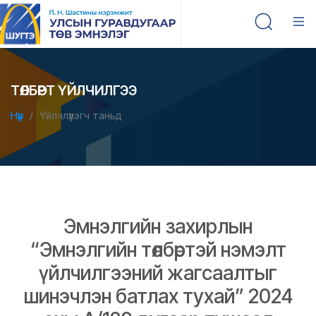
ТӨЛБӨРТ ҮЙЛЧИЛГЭЭ
Нүүр
Үйлчлүүлэгч таньд
Эмнэлгийн захирлын
“Эмнэлгийн төлбөртэй нэмэлт
үйлчилгээний жагсаалтыг
шинэчлэн батлах тухай” 2024