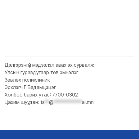
Дэлгэрэнгүй мэдээлэл авах эх сурвалж:
Улсын гуравдугаар төв эмнэлэг
Зөвлөх поликлиник
Эрхлэгч Г.Бадамцэцэг
Холбоо барих утас: 7700-0302
Цахим шуудан:
ts
**
@
*************
al.mn