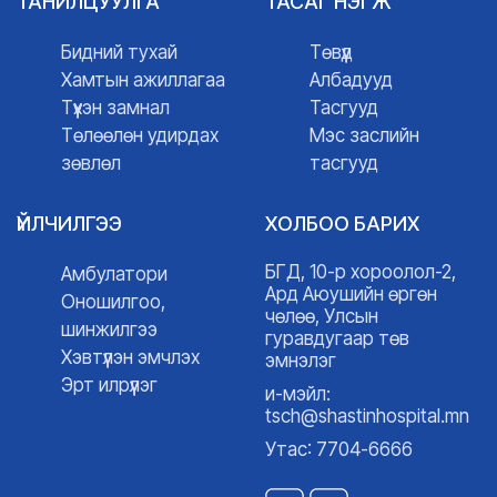
ТАНИЛЦУУЛГА
ТАСАГ НЭГЖ
Бидний тухай
Төвүүд
Хамтын ажиллагаа
Албадууд
Түүхэн замнал
Тасгууд
Төлөөлөн удирдах
Мэс заслийн
зөвлөл
тасгууд
ҮЙЛЧИЛГЭЭ
ХОЛБОО БАРИХ
БГД, 10-р хороолол-2,
Амбулатори
Ард Аюушийн өргөн
Оношилгоо,
чөлөө, Улсын
шинжилгээ
гуравдугаар төв
Хэвтүүлэн эмчлэх
эмнэлэг
Эрт илрүүлэг
и-мэйл:
tsch@shastinhospital.mn
Утас: 7704-6666