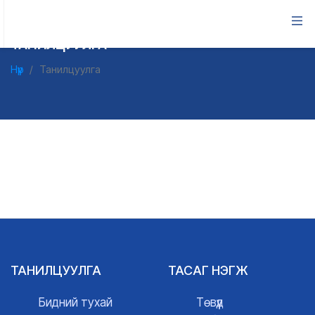
ТАНИЛЦУУЛГА
Нүүр
Танилцуулга
ТАНИЛЦУУЛГА
ТАСАГ НЭГЖ
Бидний тухай
Төвүүд