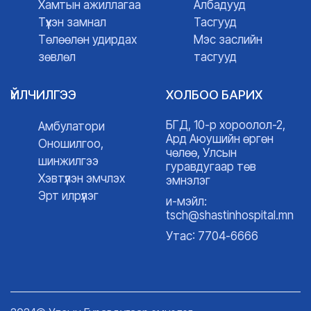
Хамтын ажиллагаа
Албадууд
Түүхэн замнал
Тасгууд
Төлөөлөн удирдах
Мэс заслийн
зөвлөл
тасгууд
ҮЙЛЧИЛГЭЭ
ХОЛБОО БАРИХ
БГД, 10-р хороолол-2,
Амбулатори
Ард Аюушийн өргөн
Оношилгоо,
чөлөө, Улсын
шинжилгээ
гуравдугаар төв
Хэвтүүлэн эмчлэх
эмнэлэг
Эрт илрүүлэг
и-мэйл:
tsch@shastinhospital.mn
Утас: 7704-6666