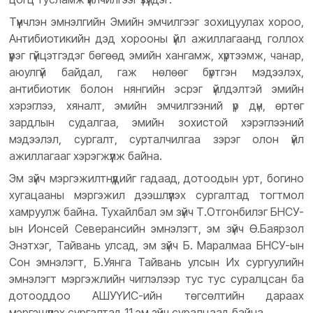
Түүнчлэн эмнэлгийн Эмийн эмчилгээг зохицуулах хороо,
Антибиотикийн дэд хорооны үйл ажиллагаанд голлох
үүрэг гүйцэтгэдэг бөгөөд эмийн хангамж, хүртээмж, чанар,
аюулгүй байдал, гаж нөлөөг бүртгэн мэдээлэх,
антибиотик болон нянгийн эсрэг үйлдэлтэй эмийн
хэрэглээ, хяналт, эмийн эмчилгээний үр дүн, өртөг
зардлын судалгаа, эмийн зохистой хэрэглээний
мэдээлэл, сургалт, сурталчилгаа зэрэг олон үйл
ажиллагааг хэрэгжүүлж байна.
Эм зүйч мэргэжилтнүүдийг гадаад, дотоодын урт, богино
хугацааны мэргэжил дээшлүүлэх сургалтад тогтмол
хамруулж байна. Тухайлбал эм зүйч Т.Отгонбилэг БНСУ-
ын Ионсей Северансийн эмнэлэгт, эм зүйч Ө.Баярзол
Энэтхэг, Тайвань улсад, эм зүйч Б. Маралмаа БНСУ-ын
Сон эмнэлэгт, Б.Уянга Тайвань улсын Их сургуулийн
эмнэлэгт мэргэжлийн чиглэлээр тус тус суралцсан ба
дотооддоо АШУҮИС-ийн төгсөлтийн дараах
мэргэшүүлэх сургалтад 11 эм зүйч суралцаад байна.