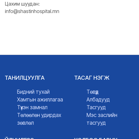
Цахим шуудан:
info@shastinhospital.mn
ТАНИЛЦУУЛГА
ТАСАГ НЭГЖ
Бидний тухай
Төвүүд
Хамтын ажиллагаа
Албадууд
Түүхэн замнал
Тасгууд
Төлөөлөн удирдах
Мэс заслийн
зөвлөл
тасгууд