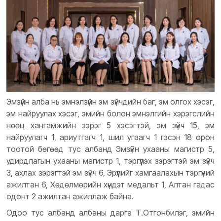
Эмзүйн алба нь эмнэлзүйн эм зүйчдийн баг, эм олгох хэсэг,
эм найруулах хэсэг, эмийн болон эмнэлгийн хэрэгслийн
нөөц хангамжийн зэрэг 5 хэсэгтэй, эм зүйч 15, эм
найруулагч 1, ариутгагч 1, шил угаагч 1 гэсэн 18 орон
тоотой бөгөөд тус албанд Эмзүйн ухааны магистр 5,
удирдлагын ухааны магистр 1, тэргүүлэх зэрэгтэй эм зүйч
3, ахлах зэрэгтэй эм зүйч 6, Эрүүлийг хамгаалахын тэргүүний
ажилтан 6, Хөдөлмөрийн хүндэт медальт 1, Алтан гадас
одонт 2 ажилтан ажиллаж байна.
Одоо тус албанд албаны дарга Т.Отгонбилэг, эмийн