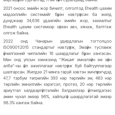
2021 оноос эмийн жор бичилт, олголтод Ehealth цахим
мэдээллийн системийг бүрэн нэвтрүүлсэн ба жилд
дунджаар 34,636 удаагийн эмийн жор, захиалгыг
Ehealth цахим системээр хүлээн авч, хянаж, бэлтгэж
олгож байна.
2022 онд Чанарын удирдлагын тогтолцоо
ISO9001:2015 стандартыг нэвтрүүлж, Эмзүйн тусламж
үйчилгээний чиглэлийн 16 шаардлагыг бүрэн хангасан.
Мөн онд улсын хэмжээнд “Жишиг эмнэлзүйн эм зүйн
алба”-ны үйл ажиллагааг нэвтрүүлж буй байгууллагаар
шалгарсан. Жилдээ 21 мянга гаруй хэвтэн эмчлүүлэгчдэд
47,7 тэрбум төгрөгийн 393 нэр төрлийн эм, 483 нэр
төрлийн эмнэлгийн хэрэгсэл, протез, 20 нэр төрлийн
ариутгал халдваргүйтгэлийн бэлдмэлээр үйлчилдэгээс
амин чухал эмээр 96%, зайлшгүй шаардлагатай эмээр
98.3% хангаж байна.