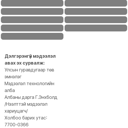
ОЮУНБАТ БАЯРЗОЛ
БОЛДБААТАР НАСАНБАТ
Эмнэлгийн хэрэгслийн нөөц,
Эмнэлзүйн эм зүйч
ТҮВШИНТӨГС СОДОН-ЭРДЭНЭ
МУНДАГБААТАР МӨНГӨНБАЯР
хангамж хариуцсан эм зүйч
Эмнэлзүйн эм зүйч
Эм зүйч
МӨНХБАЯР ЭРДЭНЭБУЯН
Эм зүйч
Дэлгэрэнгүй мэдээлэл
авах эх сурвалж:
Улсын гуравдугаар төв
эмнэлэг
Мэдээлэл технологийн
алба
Албаны дарга Г.Энхболд
/Нээлттэй мэдээлэл
хариуцагч/
Холбоо барих утас:
7700-0366