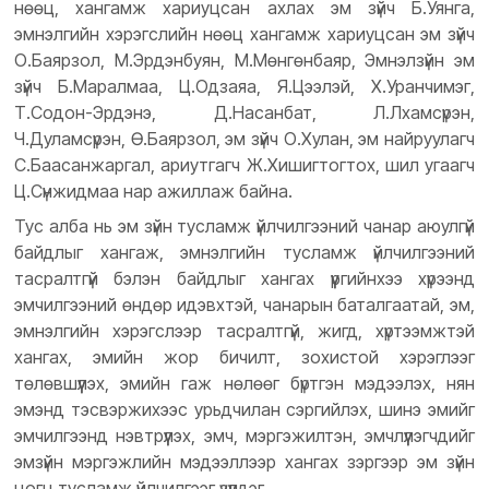
нөөц, хангамж хариуцсан ахлах эм зүйч Б.Уянга,
эмнэлгийн хэрэгслийн нөөц хангамж хариуцсан эм зүйч
О.Баярзол, М.Эрдэнбуян, М.Мөнгөнбаяр, Эмнэлзүйн эм
зүйч Б.Маралмаа, Ц.Одзаяа, Я.Цээлэй, Х.Уранчимэг,
Т.Содон-Эрдэнэ, Д.Насанбат, Л.Лхамсүрэн,
Ч.Дуламсүрэн, Ө.Баярзол, эм зүйч О.Хулан, эм найруулагч
С.Баасанжаргал, ариутгагч Ж.Хишигтогтох, шил угаагч
Ц.Сүнжидмаа нар ажиллаж байна.
Тус алба нь эм зүйн тусламж үйлчилгээний чанар аюулгүй
байдлыг хангаж, эмнэлгийн тусламж үйлчилгээний
тасралтгүй бэлэн байдлыг хангах үүргийнхээ хүрээнд
эмчилгээний өндөр идэвхтэй, чанарын баталгаатай, эм,
эмнэлгийн хэрэгслээр тасралтгүй, жигд, хүртээмжтэй
хангах, эмийн жор бичилт, зохистой хэрэглээг
төлөвшүүлэх, эмийн гаж нөлөөг бүртгэн мэдээлэх, нян
эмэнд тэсвэржихээс урьдчилан сэргийлэх, шинэ эмийг
эмчилгээнд нэвтрүүлэх, эмч, мэргэжилтэн, эмчлүүлэгчдийг
эмзүйн мэргэжлийн мэдээллээр хангах зэргээр эм зүйн
цогц тусламж үйлчилгээг үзүүлдэг.