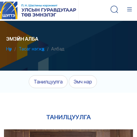
ЭМЗҮЙН АЛБА
Нүүр
Тасаг нэгжүүд
Албад
Танилцуулга
Эмч нар
ТАНИЛЦУУЛГА