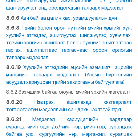
сонгон шалгаруулах ажиллагааны тов , сонгон
шалгаруулалтанд оролцогчдын талаарх мэдээлэл
8.6.6
Авч байгаа цалин хөлс, урамшуулалын дүн
8.6.8
Төрийн болон орон нутгийн өмчийн хөрөнгийг хүн,
хуулийн этгээдэд ашиглуулах, шилжүүлэх, хувьчлах,
төсвийн хөрөнгийн ашиглалт болон түүнийг ашиглалтаас
гаргах, ашиглалтаас гаргаснаас орсон орлогын
талаарх мэдээлэл
8.6.19
Хуулийн этгээдийн эцсийн эзэмшигч, эцсийн
өмчлөгчийн талаарх мэдээлэл (Улсын бүртгэлийн
асуудал хариуцсан төрийн захиргааны байгууллага)
8.6.2 Эзэмшиж байгаа оюуны өмчийн эрхийн жагсаалт
8.6.20
Нэвтрэх, ашиглахад хязгаарлалт
тогтоогоогүй мэдээллийн сан дахь нээлттэй өгөгдөл
8.6.21
Мэдээлэл хариуцагчийн зардлаар
суралцагчийн эцэг /эх/-ийн нэр, өөрийн нэр, суралцаж
байгаа улс, сургуулийн нэр, мэргэжил, суралцах