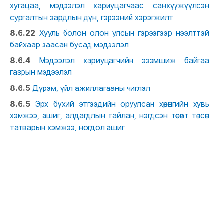
хугацаа, мэдээлэл хариуцагчаас санхүүжүүлсэн
сургалтын зардлын дүн, гэрээний хэрэгжилт
8.6.22
Хууль болон олон улсын гэрээгээр нээлттэй
байхаар заасан бусад мэдээлэл
8.6.4
Мэдээлэл хариуцагчийн эзэмшиж байгаа
газрын мэдээлэл
8.6.5
Дүрэм, үйл ажиллагааны чиглэл
8.6.5
Эрх бүхий этгээдийн оруулсан хөрөнгийн хувь
хэмжээ, ашиг, алдагдлын тайлан, нэгдсэн төсөвт төлсөн
татварын хэмжээ, ногдол ашиг