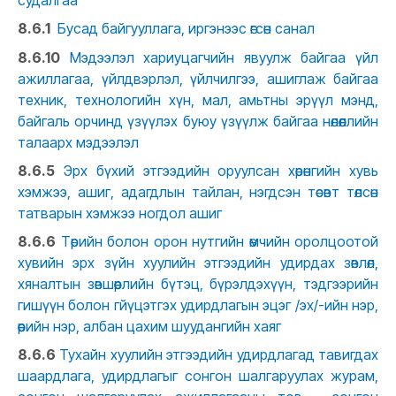
судалгаа
8.6.1
Бусад байгууллага, иргэнээс өгсөн санал
8.6.10
Мэдээлэл хариуцагчийн явуулж байгаа үйл
ажиллагаа, үйлдвэрлэл, үйлчилгээ, ашиглаж байгаа
техник, технологийн хүн, мал, амьтны эрүүл мэнд,
байгаль орчинд үзүүлэх буюу үзүүлж байгаа нөлөөллийн
талаарх мэдээлэл
8.6.5
Эрх бүхий этгээдийн оруулсан хөрөнгийн хувь
хэмжээ, ашиг, адагдлын тайлан, нэгдсэн төсөвт төлсөн
татварын хэмжээ ногдол ашиг
8.6.6
Төрийн болон орон нутгийн өмчийн оролцоотой
хувийн эрх зүйн хуулийн этгээдийн удирдах зөвлөл,
хяналтын зөвшөөрлийн бүтэц, бүрэлдэхүүн, тэдгээрийн
гишүүн болон гйүцэтгэх удирдлагын эцэг /эх/-ийн нэр,
өөрийн нэр, албан цахим шуудангийн хаяг
8.6.6
Тухайн хуулийн этгээдийн удирдлагад тавигдах
шаардлага, удирдлагыг сонгон шалгаруулах журам,