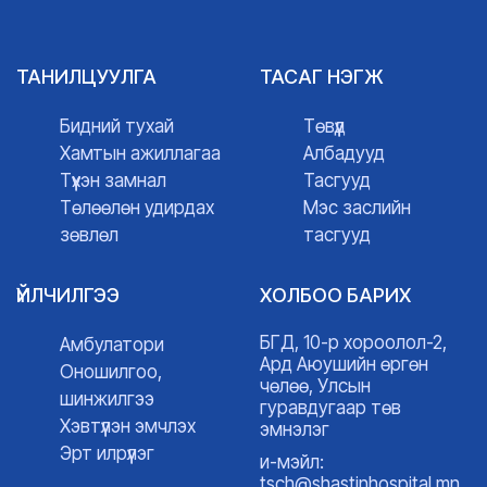
ТАНИЛЦУУЛГА
ТАСАГ НЭГЖ
Бидний тухай
Төвүүд
Хамтын ажиллагаа
Албадууд
Түүхэн замнал
Тасгууд
Төлөөлөн удирдах
Мэс заслийн
зөвлөл
тасгууд
ҮЙЛЧИЛГЭЭ
ХОЛБОО БАРИХ
БГД, 10-р хороолол-2,
Амбулатори
Ард Аюушийн өргөн
Оношилгоо,
чөлөө, Улсын
шинжилгээ
гуравдугаар төв
Хэвтүүлэн эмчлэх
эмнэлэг
Эрт илрүүлэг
и-мэйл:
tsch@shastinhospital.mn