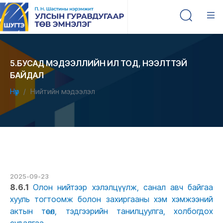
5.БУСАД МЭДЭЭЛЛИЙН ИЛ ТОД, НЭЭЛТТЭЙ
БАЙДАЛ
Нүүр
Нийтийн мэдээлэл
2025-09-23
8.6.1
Олон нийтээр хэлэлцүүлж, санал авч байгаа
хууль тогтоомж болон захиргааны хэм хэмжээний
актын төсөл, тэдгээрийн танилцуулга, холбогдох