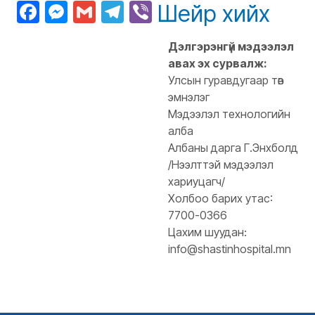
Facebook
Messenger
Gmail
Telegram
Viber
Шейр хийх
Дэлгэрэнгүй мэдээлэл
авах эх сурвалж:
Улсын гуравдугаар төв
эмнэлэг
Мэдээлэл технологийн
алба
Албаны дарга Г.Энхболд
/Нээлттэй мэдээлэл
хариуцагч/
Холбоо барих утас:
7700-0366
Цахим шуудан:
info@shastinhospital.mn