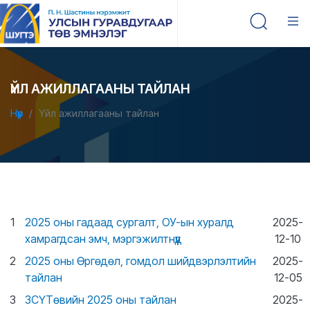
ҮЙЛ АЖИЛЛАГААНЫ ТАЙЛАН
Нүүр
Үйл ажиллагааны тайлан
1
2025 оны гадаад сургалт, ОУ-ын хуралд
2025-
хамрагдсан эмч, мэргэжилтнүүд
12-10
2
2025 оны Өргөдөл, гомдол шийдвэрлэлтийн
2025-
тайлан
12-05
3
ЗСҮТөвийн 2025 оны тайлан
2025-