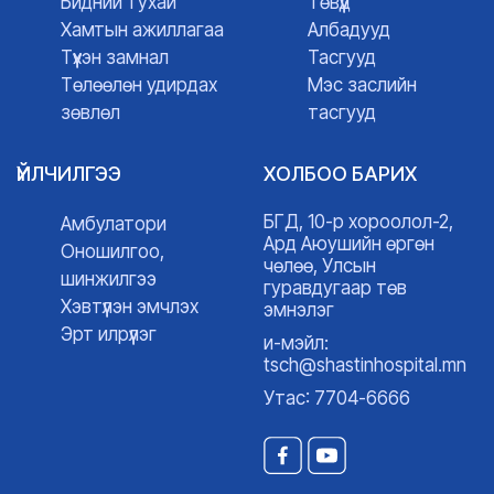
Бидний тухай
Төвүүд
Хамтын ажиллагаа
Албадууд
Түүхэн замнал
Тасгууд
Төлөөлөн удирдах
Мэс заслийн
зөвлөл
тасгууд
ҮЙЛЧИЛГЭЭ
ХОЛБОО БАРИХ
БГД, 10-р хороолол-2,
Амбулатори
Ард Аюушийн өргөн
Оношилгоо,
чөлөө, Улсын
шинжилгээ
гуравдугаар төв
Хэвтүүлэн эмчлэх
эмнэлэг
Эрт илрүүлэг
и-мэйл:
tsch@shastinhospital.mn
Утас: 7704-6666