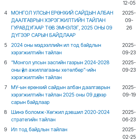
12-05
4
МОНГОЛ УЛСЫН ЕРӨНХИЙ САЙДЫН АЛБАН
2025-
ДААЛГАВРЫН ХЭРЭГЖИЛТИЙН ТАЙЛАН
09-
ГУРАВДУГААР ТӨВ ЭМНЭЛЭГ, 2025 ОНЫ 09
26
ДҮГЭЭР САРЫН БАЙДЛААР
5
2024 оны мэдээллийн ил тод байдлын
2025-
хэрэгжилтийн тайлан
09-23
6
“Монгол улсын засгийн газрын 2024-2028
2025-
оны үйл ажиллагааны хөтөлбөр”-ийн
09-23
хэрэгжилтийн тайлан
7
МУ-ын ерөнхий сайдын албан даалгаврын
2025-
хэрэгжилтийн тайлан 2025 оны 09 дүгээр
09-19
сарын байдлаар
8
Шинэ боломж-Хөгжил дэвшил 2020-2024
2025-
стратегийн тайлан
06-23
9
Ил тод байдлын тайлан
2025-
02-25