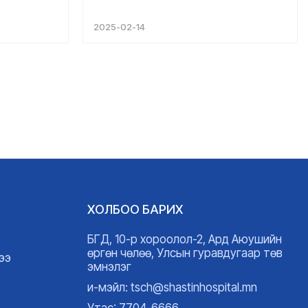
хүсье....
нь баярлаж талархсанаа илэрхийлж
байна. Танд болон танай хамт
2025-02-14
олонд цаашдын ажилд нь өндөр
амжилт амьдралд нь сайн сайхан
бүхнийг хүсэн ерөөе....
ХОЛБОО БАРИХ
БГД, 10-р хороолол-2, Ард Аюушийн
өргөн чөлөө, Улсын гуравдугаар төв
ээ
эмнэлэг
и-мэйл: tsch@shastinhospital.mn
Утас: 7704-6666