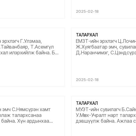
ай хамт олонд цаашдын
ажил үйлсэд нь амжилт, 
ндөр амжилт амьдралд нь
нь аз жаргал сайн сайхныг 
2025-02-18
 бүхнийг хүсэн ерөөе....
ТАЛАРХАЛ
эрхлэгч Г.Улзмаа,
ЕМЗТ-ийн эрхлэгч Ц.Лочин
.Тайванбаяр, Т.Асемгүл
Ж.Хуягбаатар эмч, сувила
хал илэрхийлж байна. Би
Д.Наранчимэг, С.Цэндсүрэ
лүүлээд гарсан эмчилгээ
Б.Алтантуяа, Н.Хулан, М.Б
маш сайн байлаа,
Б.Батчимэг, Л.Оюунномин
а бүхэнд....
хурдан шуурхай,ажилдаа 
сэтгэлээсээ ханддаг, өргөсөн
2025-02-18
тангарагтаа үнэнч, ард ир
халуун сэтгэлтэй та нарт
үйлсэд нь амжилт, амьдра
жаргал сайн сайхныг хү...
ТАЛАРХАЛ
 эмч С.Нямсүрэн хамт
МУЭТ-ийн сувилагч Б.Сай
рлаж талархсанаа
У.Мөнх-Учралт нарт талар
 байна. Хүн ардынхаа
дэвшүүлж байна. Ажлаа с
йн төлөө хөнгөн шуурхай чин
хийдэг, мэргэжлийн ур ча
э ажилдагт нь баярлаж
өндөртэй байгаад баяртай 