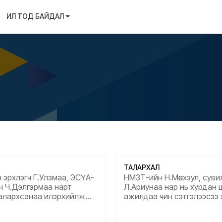
ИЛ ТОД БАЙДАЛ
ТАЛАРХАЛ
эрхлэгч Г.Улзмаа, ЭСҮА-
НМЗТ-ийн Н.Мөнхзул, суви
ч Ч.Дэлгэрмаа нарт
Л.Ариунаа нар нь хурдан 
алархсанаа илэрхийлж
ажилдаа чин сэтгэлээсээ 
гэн шуурхай үйлчилгээтэй
өргөсөн тангарагтаа үнэнч, 
рсаг харилцаатай танд
гэсэн халуун сэтгэлтэй та