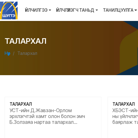
ҮЙЛЧИЛГЭЭ
ҮЙЛЧЛҮҮЛЭГЧ ТАНЬД
ТАНИЛЦУУЛГА
ТАЛАРХАЛ
Нүүр
Талархал
ТАЛАРХАЛ
ТАЛАРХАЛ
УСТ-ийн Д.Жавзан-Орлом
ХБЭСТ-ийн 
эрхлэгчтэй хамт олон болон эмч
ны үйлчлэг
Б.Золзаяа нартаа талархал
баярлаж т
илэрхийлмээр байна. Ажлын өндөр
байна. Түр
амжилт хамгтйн сайн сайхан
эелдэг най