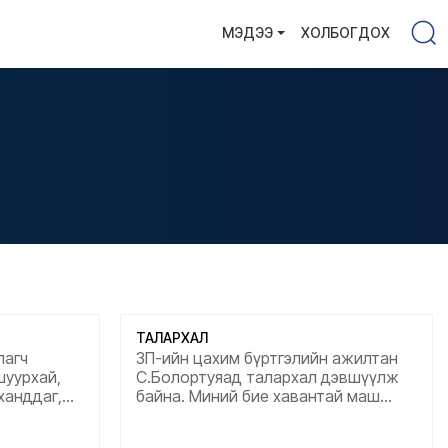
МЭДЭЭ
ХОЛБОГДОХ
ТАЛАРХАЛ
лагч
ЗП-ийн цахим бүртгэлийн ажилтан
шуурхай,
С.Болортуяад талархал дэвшүүлж
ханддаг,
байна. Миний бие хавантай маш
ард иргэдээ
хүнд байхад тухайн ажилтан нь
 нартаа
хүнлэг сэтгэлээр тусалсанд маш их