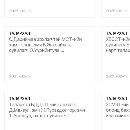
бүхнийг хүсэн ерөөе....
болон тан
ажилд нь ө
2025-02-18
2025-02-18
сайн сайхан
ТАЛАРХАЛ
ТАЛАРХАЛ
С.Дариймаа эрхлэгчтэй МСТ-ийн
ХБЭСТ-ийн 
хамт олон, эмч Б.Энхсайхан,
сувилагч Б
сувилагч О.Үүрийнтуяа,
нарт талар
Л.Дэлгэрбаяр, М.Золбоо-Учрал,
хэвтэн эмч
н.Болормаа нарт талархал
үйлчилгээ 
илэрхийлж байна. Хэвтэн
баярлалаа т
эмчлүүлээд гарч байна, эмчилгээ
2025-02-18
2025-02-18
үйлчилгээ харилцаа хандлага сайтай
байсанд баярлалаа....
ТАЛАРХАЛ
ТАЛАРХАЛ
Талархал БДДШТ-ийн эрхлэгч
ЗСМЗТ-ийн
Д.Мөнхзул, эмч Ж.Пүрэвдолгор, эмч
олонд бая
Т.Асемгул, ахлах сувилагч
илэрхийлж
Ц.Хонгорзул, сувилагч Б.Энхцэцэг,
эрүүл мэнди
сувилагч Б.Майцэцэг сувилагч
сэтгэлээсэ