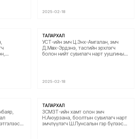
амьдралд
баярлаж байна. Танд ажлын өндөр
хүсье....
амжилт хүсье....
2025-02-18
ТАЛАРХАЛ
,
УСТ-ийн эмч Ц.Энх-Амгалан, эмч
гч
Д.Мөнх-Эрдэнэ, тасгийн эрхлэгч
н,
болон нийт сувилагч нарт уушгины
уд,
тасгийн 4 өрөөний эмчлүүлэгч
 нар нь
Ц.Наранцэцэгээс хүн ардынхаа
чин
эрүүл мэндийн төлөө хөнгөн шуурхай чин
сэтгэлээсээ ажилдагт нь баярлаж
2025-02-18
гэдээ гэсэн
талархсанаа илэрхийлж байна. Танд
аа ажил
болон танай хамт олонд цаашдын
лд нь аз
ажилд нь өндөр амжилт амьдралд ...
ТАЛАРХАЛ
нбаяр,
ЗСМЗТ-ийн хамт олон эмч
хал
Н.Аюурзана, боолтын сувилагч нарт
этгэлээсээ
эмчлүүлэгч Ш.Пунсалын гэр бүлээс
двар
хүн ардынхаа эрүүл мэндийн төлөө хөнгөн
байна. Та
шуурхай чин сэтгэлээсээ ажилдагт