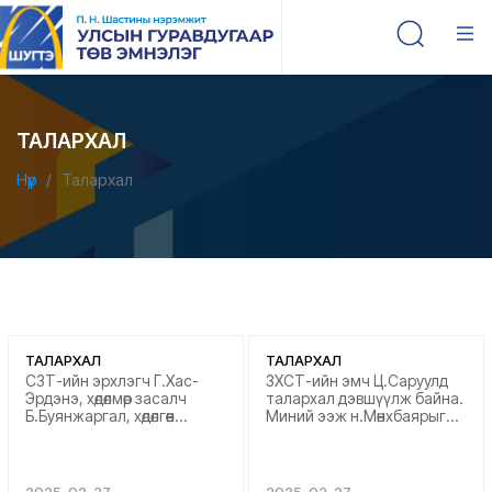
ТАЛАРХАЛ
Нүүр
Талархал
ТАЛАРХАЛ
ТАЛАРХАЛ
СЗТ-ийн эрхлэгч Г.Хас-
ЗХСТ-ийн эмч Ц.Саруулд
Эрдэнэ, хөдөлмөр засалч
талархал дэвшүүлж байна.
Б.Буянжаргал, хөдөлгөөн
Миний ээж н.Мөнхбаярыг
засалч М.Өнөрбат нарт
олон жилийн хугацаанд
талархал дэвшүүлж байна.
эмчлэн хүүтэйгээ хамт
Маш сайхан эмчилж, хөдөлгөөн
амьдрах хугацааг сунгаж
засал хийлгүүлж
өгсөнд баяртай байна. Танд