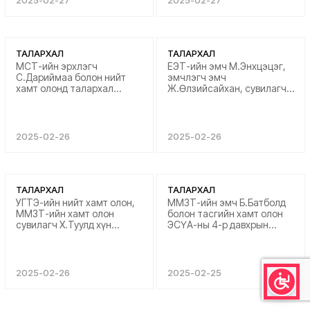
2025-02-27
2025-02-27
тэнхрүүлж өгсөнд баяртай
аз жаргал эрүүл энх,
байна. Та бүхний ажилд
амжилтын дээдсийг
өндөр амжилт хүсье....
хүсье....
ТАЛАРХАЛ
ТАЛАРХАЛ
МСТ-ийн эрхлэгч
ЕЭТ-ийн эмч М.Энхцэцэг,
С.Дариймаа болон нийт
эмчлэгч эмч
хамт олонд талархал
Ж.Өлзийсайхан, сувилагч
илэрхийлж байна. Эелдэг
Б.Батчимэг, Т.Цэвэлсүрэн,
зөөлөн харилцаатай,
Н.Хандсүрэн, А.Ариунсувд,
мэргэжилдээ эзэн болсон
Г.Алтанчимэг, үйлчлэгч
алтан гарт эмч нар болон
Д.Түвшинбаяр, Э.Мөнх-
2025-02-26
2025-02-26
эмнэлгийн ажилтан танд
Эрдэнэ нарт талархал
цаашдын ажилд нь амжилт
илэрхийлж байна.
хүсэж, сайн сайхныг ерөөж
Эмчилгээ үйлчилгээ,
байна....
цэвэрлэгээ орчин нөхцөл
бүгд маш сайн юм,
ТАЛАРХАЛ
ТАЛАРХАЛ
баярлалаа та бүхэнд. 4
УГТЭ-ийн нийт хамт олон,
ММЗТ-ийн эмч Б.Батболд
дүгээр тасгийн эмчлүүлэгч
ММЗТ-ийн хамт олон
болон тасгийн хамт олон
н.Баттогтох бол...
сувилагч Х.Туулд хүн
ЭСҮА-ны 4-р давхрын
ардынхаа эрүүл мэндийн
үйлчлэгч нартаа маш их
төлөө хөнгөн шуурхай чин
баярлаж байна. Хурдан
сэтгэлээсээ ажилдагт нь
шуурхай, ажилдаа чин
баярлаж талархсанаа
сэтгэлээсээ ханддаг, өргөсөн
2025-02-26
2025-02-25
илэрхийлж байна. Танд
тангарагтаа үнэнч, ард
болон танай хамт олонд
иргэдээ гэсэн халуун
цаашдын ажилд нь өндөр
сэтгэлтэй та нартаа ажил