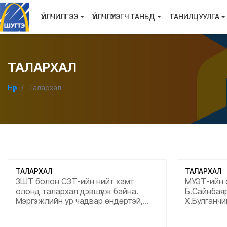
ҮЙЛЧИЛГЭЭ
ҮЙЛЧЛҮҮЛЭГЧ ТАНЬД
ТАНИЛЦУУЛГА
ТАЛАРХАЛ
Нүүр
Талархал
ТАЛАРХАЛ
ТАЛАРХАЛ
ЗШТ болон СЗТ-ийн нийт хамт
МУЭТ-ийн с
олонд талархал дэвшүүлж байна.
Б.Сайнбаяр
Мэргэжлийн ур чадвар өндөртэй,
Х.Булганчи
харилцаа хандлага сайтай, хүний
талархал и
төлөө гэсэн чин сэтгэлтэй маш
гэсэн сэтг