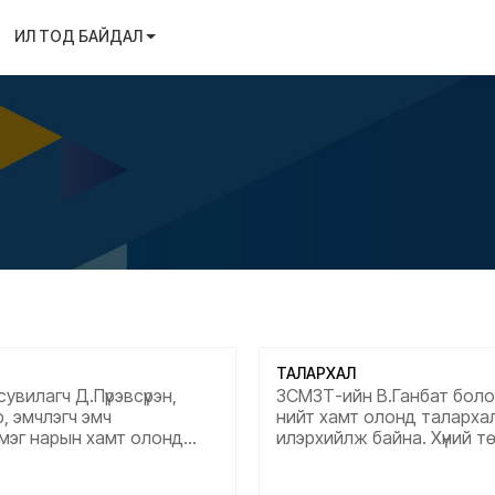
ИЛ ТОД БАЙДАЛ
ТАЛАРХАЛ
увилагч Д.Пүрэвсүрэн,
ЗСМЗТ-ийн В.Ганбат боло
, эмчлэгч эмч
нийт хамт олонд таларха
мэг нарын хамт олонд
илэрхийлж байна. Хүний т
лэрхийлье. Хүний төлөө
сэтгэлтэй, харилцаа ханд
элтэй, харилцаа хандлага
сайтай эмч сувилагч нарт