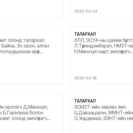
, сувилагч нартаа маш их
баярлалаа. Та бүгдийн ц
 Та бүгдийн цаашдын ажил
үйлсэд нь өндөр амжилтыг 
2025-03-24
өндөр амжилтыг хүсэн
ерөөж байна...
а....
ТАЛАРХАЛ
амт олонд талархал
ЭЛЛ, ЭСҮА-ны цахим бүртг
байна. Эх орон, элгэн
Л.Түмэндэмбэрэл, НМЗТ-и
олчуудынхаа эрүүл
Н.Мөнхзул нарт эмчлүүлэгч
өлөөх манаанд соргог
Д.Янжмаагаас хүн ардынхаа
чилгээ тусламж үзүүлж буй
мэндийн төлөө хөнгөн шу
ай эмч нартаа чин
сэтгэлээсээ ажилдагт нь
э талархаж байна....
талархсанаа илэрхийлж б
2025-03-18
болон танай хамт олонд
ажилд нь өндөр амжилт 
нь сайн сайхан бүхнийг хүсэ
ТАЛАРХАЛ
 эрхлэгч Д.Мөнхзул,
ЗСМЗТ-ийн зөвлөх эмч
ч Б.Гэрэлмаа болон
Ц.Даваацэрэн, ММНТ-ийн
хамт олонд эмчлүүлэгч
О.Ундармаа, ЭЭНТ-ийн ни
тохын гэр бүлээс хүн
олонд талархал илэрхийл
рүүл мэндийн төлөө хөнгөн
Ажлын өндөр амжилт хүсье.