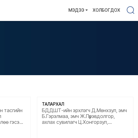
МЭДЭЭ
ХОЛБОГДОХ
ТАЛАРХАЛ
н тасгийн
БДДШТ-ийн эрхлэгч Д.Мөнхзул, эмч
л
Б.Гэрэлмаа, эмч Ж.Пүрэвдолгор,
өлөө гэсэн
ахлах сувилагч Ц.Хонгорзул,
лага
сувилагч Д.Энхбаяр, Б.Оюунгэрэл,
аа маш их
Т.Мөнгөнцэцэг, Д.Цэндсүрэн,