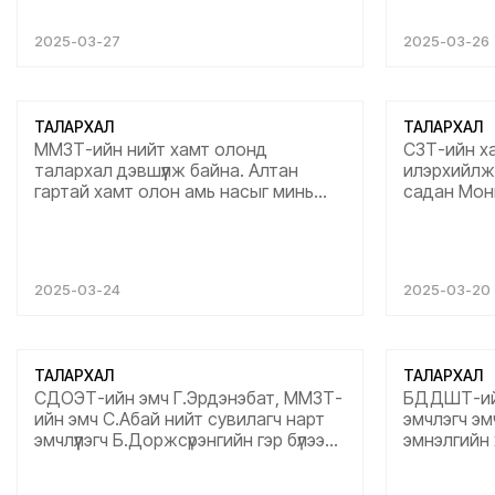
сайхан хамт олноор эмчлүүлж тэнхэрч
сайтай эмч
байгаадаа баяртай байна. Та бүхний
баярлалаа.
2025-03-27
2025-03-26
ажилд өндөр амжилт хүсье....
үйлсэд нь 
ерөөж байн
ТАЛАРХАЛ
ТАЛАРХАЛ
ММЗТ-ийн нийт хамт олонд
СЗТ-ийн х
талархал дэвшүүлж байна. Алтан
илэрхийлж 
гартай хамт олон амь насыг минь
садан Монг
аварч амьдрал бэлэглэсэн явдалд
мэндийн т
маш их баярлаж байна. Та бүхэнд
зогсож, эм
ажлын өндөр амжилт хүсье.
алтан гарт
Уламжилж өгнө үү....
сэтгэлээсэ
2025-03-24
2025-03-20
ТАЛАРХАЛ
ТАЛАРХАЛ
СДОЭТ-ийн эмч Г.Эрдэнэбат, ММЗТ-
БДДШТ-ийн
ийн эмч С.Абай нийт сувилагч нарт
эмчлэгч эм
эмчлүүлэгч Б.Доржсүрэнгийн гэр бүлээс
эмнэлгийн 
хүн ардынхаа эрүүл мэндийн төлөө
Д.Төмөртог
хөнгөн шуурхай чин сэтгэлээсээ
ардынхаа э