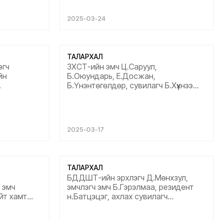
аашдын ажил
М.Нарантуяа, Г.Буянтогтох,
хүсэн
З.Буянхишиг, Б.Майцэцэг нарт
2025-03-24
талархал дэвшүүлж байна.
Мэргэжлийн ур чадвар өндөртэй
хамт олон эмчилгээ хийж маш
сайхан тэнхрүүлж өгсөнд баяр...
ТАЛАРХАЛ
эгч
ЗХСТ-ийн эмч Ц.Саруул,
йн
Б.Оюундарь, Е.Досжан,
Б.Үнэнтөгөлдөр, сувилагч Б.Хүүхнээ
 эрүүл
НМЗТ-ийн сувилагч Ц.Энхтөр,
урхай чин
Л.Ариунаа, Б.Нэргүй, П.Номин нарт
 баярлаж
талархал илэрхийлмээр байна. Та
айна. Танд
бүхний ачааар шинэ зүрхтэй боллоо.
2025-03-17
 цаашдын
Ажлын өндөр амжилт сайн сайхан
амьдралд
бүхнийг хүсэн ерөөе...
н ерөөе....
ТАЛАРХАЛ
БДДШТ-ийн эрхлэгч Д.Мөнхзул,
 эмч
эмчлэгч эмч Б.Гэрэлмаа, резидент
йт хамт
н.Батцэцэг, ахлах сувилагч
ээр байна.
Ц.Хонгорзул нартаа талархал
...
илэрхийлмээр байна. Ажлын өндөр