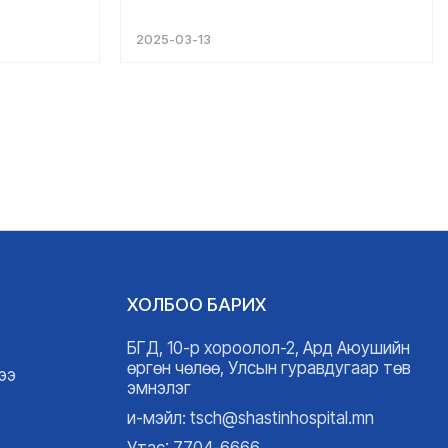
амжилт хүсье....
2025-03-13
ХОЛБОО БАРИХ
БГД, 10-р хороолол-2, Ард Аюушийн
өргөн чөлөө, Улсын гуравдугаар төв
ээ
эмнэлэг
и-мэйл: tsch@shastinhospital.mn
Утас: 7704-6666